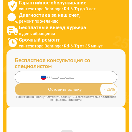
Гарантийное обслуживание
синтезатора Behringer Rd-6-Tg до 3 лет
Диагностика за наш счет,
ремонт по желанию
Бесплатный выезд курьера
в день обращения
Срочный ремонт
синтезатора Behringer Rd-6-Tg от 35 минут
Бесплатная консультация со
специалистом
Оставить заявку
Нажимая на кнопку "Оставить заявку" Вы соглашаетесь c
политикой
конфиденциальности