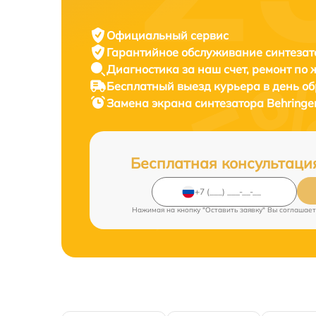
Официальный сервис
Гарантийное обслуживание
синтезат
Диагностика за наш счет,
ремонт по
Бесплатный выезд курьера
в день о
Замена экрана синтезатора
Behringe
Бесплатная консультаци
Нажимая на кнопку "Оставить заявку" Вы соглашает