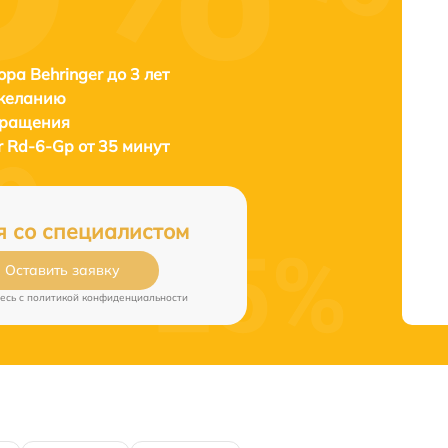
ора Behringer до 3 лет
 желанию
бращения
r Rd-6-Gp от 35 минут
я со специалистом
Оставить заявку
есь c
политикой конфиденциальности