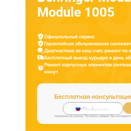
Module 1005
Официальный сервис
Гарантийное обслуживание
синтезат
Диагностика за наш счет,
ремонт по
Бесплатный выезд курьера
в день о
Ремонт корпусных элементов синтез
минут
Бесплатная консультаци
Нажимая на кнопку "Оставить заявку" Вы соглашает