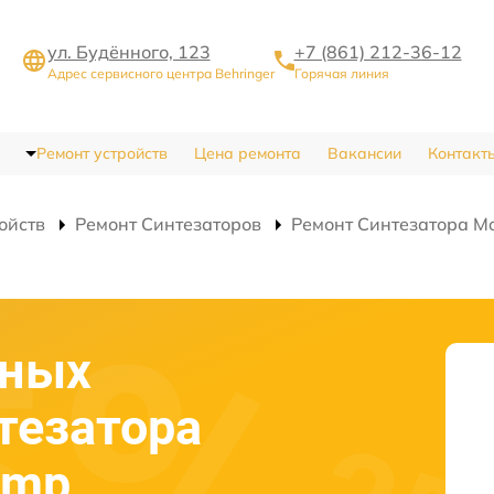
ул. Будённого, 123
+7 (861) 212-36-12
Адрес сервисного центра Behringer
Горячая линия
Ремонт устройств
Цена ремонта
Вакансии
Контакт
ойств
Ремонт Синтезаторов
Ремонт Синтезатора M
сных
тезатора
amp