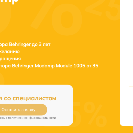
ора Behringer до 3 лет
 желанию
бращения
атора
Behringer Modamp Module 1005 от 35
я со специалистом
Оставить заявку
есь c
политикой конфиденциальности