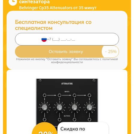
синтезатора
Behringer Cp35 Attenuators от 35 минут
Бесплатная консультация со
специалистом
Оставить заявку
Нажимая на кнопку "Оставить заявку" Вы соглашаетесь c
политикой
конфиденциальности
Скидка по