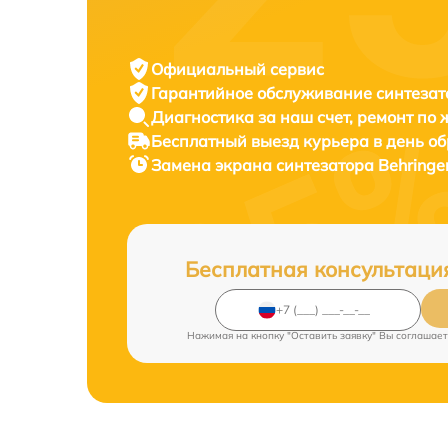
Официальный сервис
Гарантийное обслуживание
синтезат
Диагностика за наш счет,
ремонт по
Бесплатный выезд курьера
в день о
Замена экрана синтезатора
Behringe
Бесплатная консультаци
Нажимая на кнопку "Оставить заявку" Вы соглашает