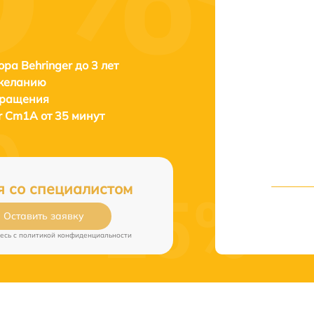
ора Behringer до 3 лет
 желанию
бращения
r Cm1A от 35 минут
я со специалистом
Оставить заявку
есь c
политикой конфиденциальности