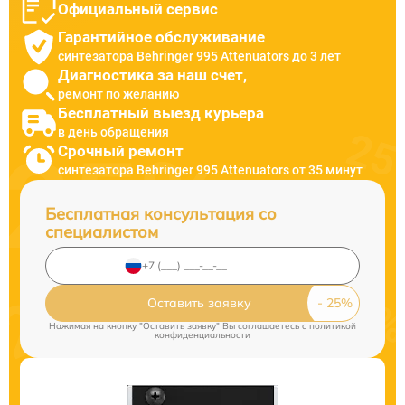
Официальный сервис
Гарантийное обслуживание
синтезатора Behringer 995 Attenuators до 3 лет
Диагностика за наш счет,
ремонт по желанию
Бесплатный выезд курьера
в день обращения
Срочный ремонт
синтезатора Behringer 995 Attenuators от 35 минут
Бесплатная консультация со
специалистом
Оставить заявку
Нажимая на кнопку "Оставить заявку" Вы соглашаетесь c
политикой
конфиденциальности