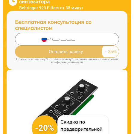
синтезатора
Behringer 923 Filters от 35 минут
Бесплатная консультация со
специалистом
Оставить заявку
Нажимая на кнопку "Оставить заявку" Вы соглашаетесь c
политикой
конфиденциальности
Скидка по
-20%
предварительной