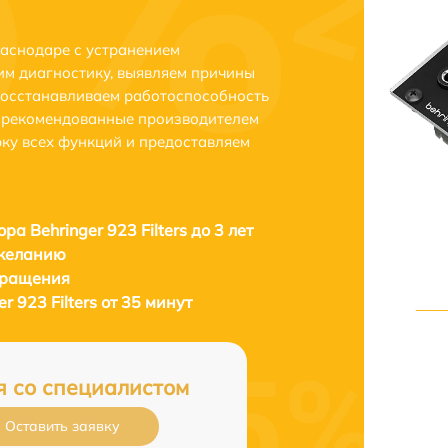
Краснодаре с устранением
м диагностику, выявляем причины
восстанавливаем работоспособность
и рекомендованные производителем
рку всех функций и предоставляем
ра Behringer 923 Filters до 3 лет
 желанию
бращения
r 923 Filters от 35 минут
я со специалистом
Оставить заявку