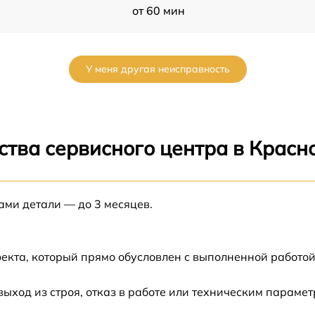
от 60 мин
от 60 мин
У меня другая неисправность
от 60 мин
от 60 мин
ства сервисного центра в Красн
от 60 мин
а
ами детали — до 3 месяцев.
от 60 мин
а
от 60 мин
екта, который прямо обусловлен с выполненной работой
от 60 мин
ход из строя, отказ в работе или техническим параме