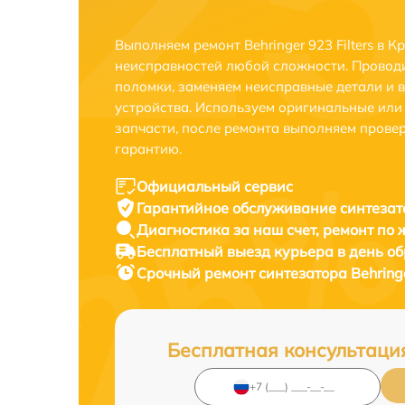
Выполняем ремонт Behringer 923 Filters в 
неисправностей любой сложности. Проводи
поломки, заменяем неисправные детали и 
устройства. Используем оригинальные ил
запчасти, после ремонта выполняем прове
гарантию.
Официальный сервис
Гарантийное обслуживание
синтезато
Диагностика за наш счет,
ремонт по
Бесплатный выезд курьера
в день о
Срочный ремонт
синтезатора Behringe
Бесплатная консультаци