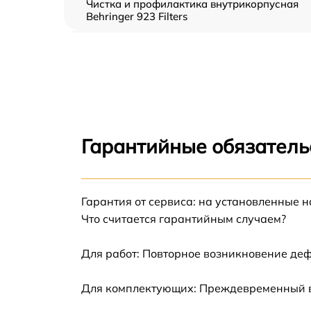
Чистка и профилактика внутрикорпусная
Behringer 923 Filters
Замена клавиш и уплотнителей Behringer
923 Filters
Ремонт клавиш Behringer 923 Filters
Ремонт механизма клавиш Behringer 923
Filters
Гарантийные обязатель
Замена стоковых аудиовходов-выходов
Behringer 923 Filters
Чистка токопроводящих резинок механизм
Гарантия от сервиса: на установленные н
клавиш Behringer 923 Filters
Что считается гарантийным случаем?
Замена токопроводящих резинок механизм
клавиш Behringer 923 Filters
Для работ: Повторное возникновение деф
Восстановление шлейфов и контактов
Для комплектующих: Преждевременный вы
Behringer 923 Filters