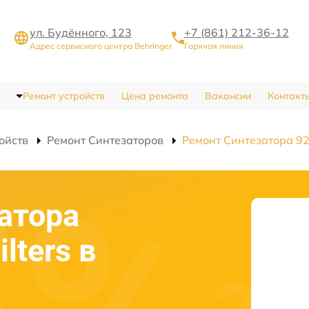
ул. Будённого, 123
+7 (861) 212-36-12
Адрес сервисного центра Behringer
Горячая линия
Ремонт устройств
Цена ремонта
Вакансии
Контакт
ойств
Ремонт Синтезаторов
Ремонт Синтезатора 923
атора
lters в