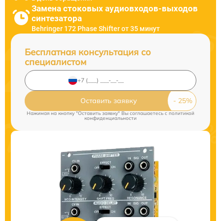
Замена стоковых аудиовходов-выходов
синтезатора
Behringer 172 Phase Shifter от 35 минут
Бесплатная консультация со
специалистом
Оставить заявку
Нажимая на кнопку "Оставить заявку" Вы соглашаетесь c
политикой
конфиденциальности